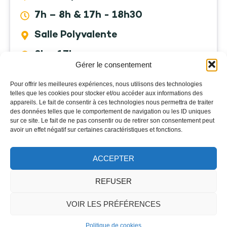
7h – 8h & 17h - 18h30
Salle Polyvalente
8h - 17h
Gérer le consentement
Réservations sur le
Pour offrir les meilleures expériences, nous utilisons des technologies
Consulter le
portail famille.
telles que les cookies pour stocker et/ou accéder aux informations des
portail famille
appareils. Le fait de consentir à ces technologies nous permettra de traiter
des données telles que le comportement de navigation ou les ID uniques
sur ce site. Le fait de ne pas consentir ou de retirer son consentement peut
avoir un effet négatif sur certaines caractéristiques et fonctions.
Étude dirigée
ACCEPTER
Lundi, mardi, Jeudi &
REFUSER
Vendredi de 16h15 à
17h15.
Consulter le
VOIR LES PRÉFÉRENCES
portail famille
Réservations sur le
Politique de cookies