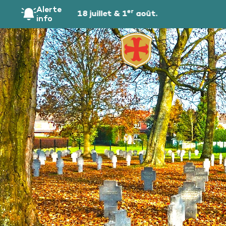
principal
Alerte
er
ic les samedis 18 juillet & 1
août.
info