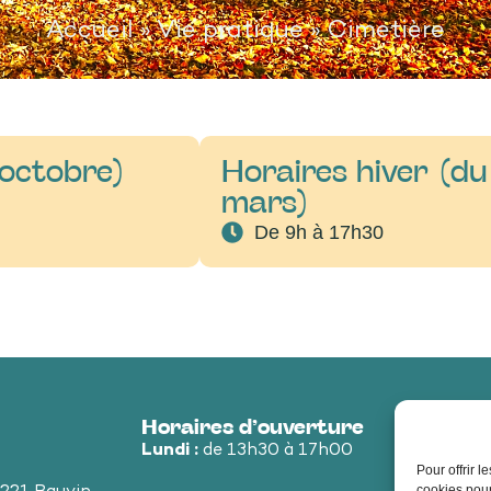
Accueil
»
Vie pratique
»
Cimetière
 octobre)
Horaires hiver (d
mars)
De 9h à 17h30
Horaires d’ouverture
Lundi :
de 13h30 à 17h00
Pour offrir 
cookies pour