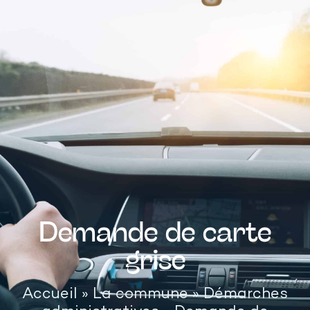
principal
Demande de carte
grise
Accueil
»
La commune
»
Démarches