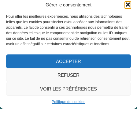
35 rue Jean Jaurès, 59221 Bauvin
Gérer le consentement
03 20 18 11 11
Nous écrire
Pour offrir les meilleures expériences, nous utilisons des technologies
Restez connecté !
telles que les cookies pour stocker et/ou accéder aux informations des
Horaires d’ouverture
appareils. Le fait de consentir à ces technologies nous permettra de traiter
Lundi :
de 13h30 à 17h00
des données telles que le comportement de navigation ou les ID uniques
sur ce site. Le fait de ne pas consentir ou de retirer son consentement peut
avoir un effet négatif sur certaines caractéristiques et fonctions.
Mardi, mercredi et vendredi :
de 8h30 à 12h00 et de 13h30 à 17h00
ACCEPTER
Jeudi et samedi :
de 8h30 à 12h00
REFUSER
VOIR LES PRÉFÉRENCES
Politique de cookies