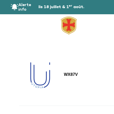
principal
Alerte
er
public les samedis 18 juillet & 1
août.
info
WX87V