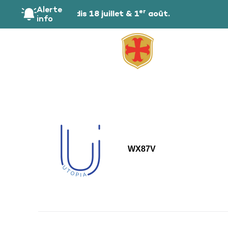
principal
Alerte
er
 public les samedis 18 juillet & 1
août.
info
WX87V