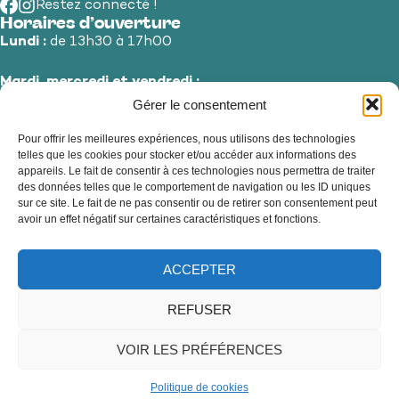
Restez connecté !
Horaires d’ouverture
Lundi :
de 13h30 à 17h00
Mardi, mercredi et vendredi :
de 8h30 à 12h00 et de 13h30 à 17h00
Gérer le consentement
Pour offrir les meilleures expériences, nous utilisons des technologies
Jeudi et samedi :
de 8h30 à 12h00
telles que les cookies pour stocker et/ou accéder aux informations des
appareils. Le fait de consentir à ces technologies nous permettra de traiter
des données telles que le comportement de navigation ou les ID uniques
sur ce site. Le fait de ne pas consentir ou de retirer son consentement peut
avoir un effet négatif sur certaines caractéristiques et fonctions.
ACCEPTER
REFUSER
VOIR LES PRÉFÉRENCES
Accessibilité
Mentions légales
Confidentialité
Plan du site
2025 Bauvin - Propulsé par Utopia
Politique de cookies