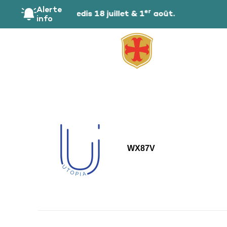
principal
Alerte
er
u public les samedis 18 juillet & 1
août.
info
WX87V