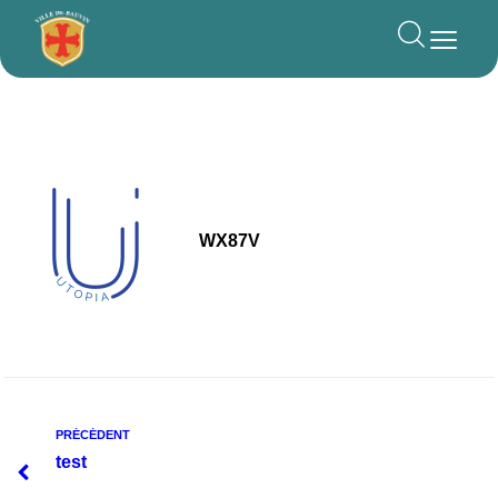
principal
WX87V
PRÉCÉDENT
test