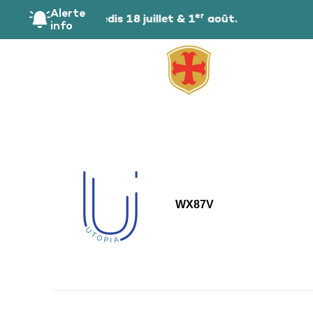
principal
Alerte
er
 public les samedis 18 juillet & 1
août.
info
WX87V