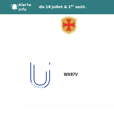
principal
Alerte
er
 public les samedis 18 juillet & 1
août.
info
WX87V