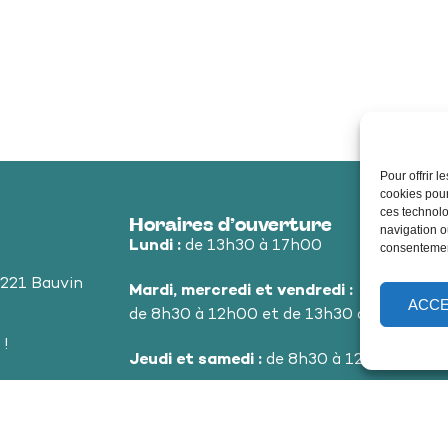
Pour offrir 
cookies pour
ces technolo
Horaires d’ouverture
navigation ou
Lundi :
de 13h30 à 17h00
consentement
9221 Bauvin
Mardi, mercredi et vendredi :
ACC
de 8h30 à 12h00 et de 13h30 à 17h00
 !
Jeudi et samedi :
de 8h30 à 12h00