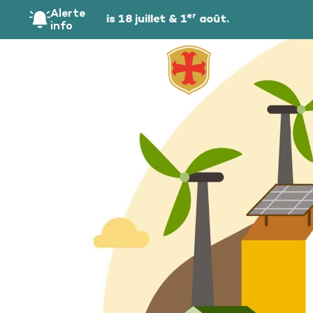
principal
Alerte
er
blic les samedis 18 juillet & 1
août.
info