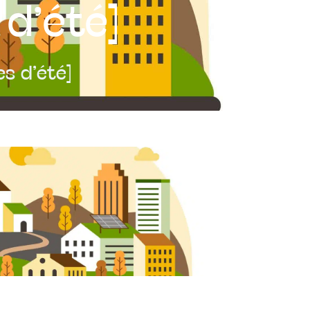
 d’été]
es d’été]