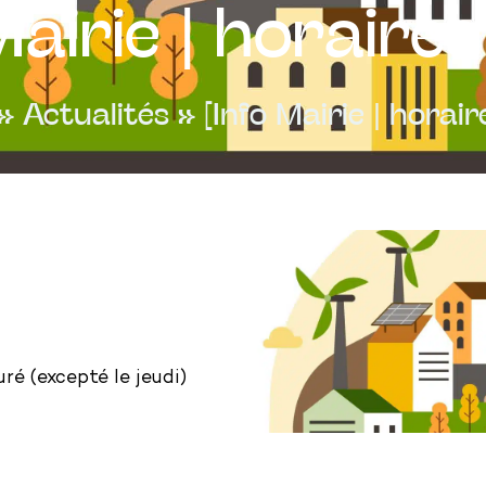
Mairie | horaires
»
Actualités
»
[Info Mairie | horair
ré (excepté le jeudi)